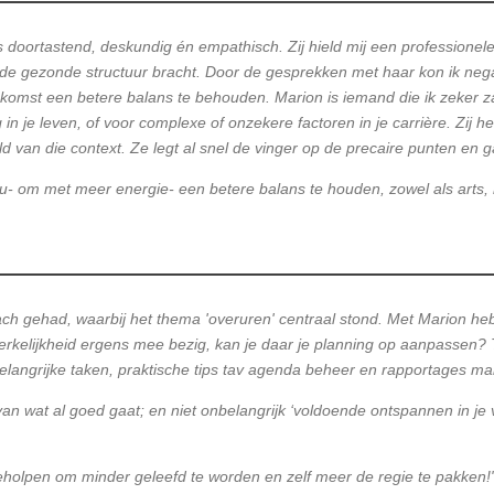
s doortastend, deskundig én empathisch. Zij hield mij een professionele 
oede gezonde structuur bracht. Door de gesprekken met haar kon ik neg
komst een betere balans te behouden. Marion is iemand die ik zeker 
n je leven, of voor complexe of onzekere factoren in je carrière. Zij he
 van die context. Ze legt al snel de vinger op de precaire punten en ga
nu- om met meer energie- een betere balans te houden, zowel als arts,
ach gehad, waarbij het thema 'overuren' centraal stond. Met Marion heb
 werkelijkheid ergens mee bezig, kan je daar je planning op aanpassen? 
belangrijke taken, praktische tips tav agenda beheer en rapportages m
van wat al goed gaat; en niet onbelangrijk ‘voldoende ontspannen in je v
geholpen om minder geleefd te worden en zelf meer de regie te pakken!