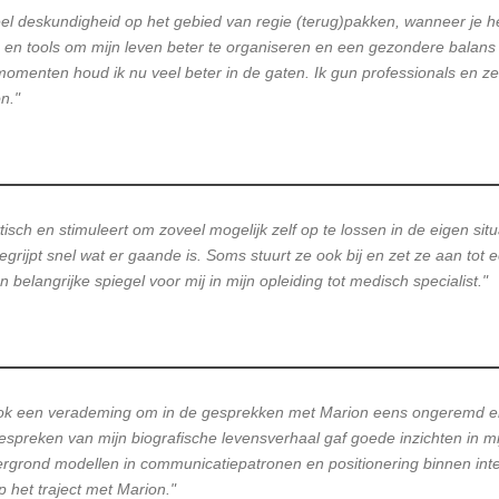
l deskundigheid op het gebied van regie (terug)pakken, wanneer je het
ps en tools om mijn leven beter te organiseren en een gezondere balan
ad momenten houd ik nu veel beter in de gaten. Ik gun professionals en
n."
tisch en stimuleert om zoveel mogelijk zelf op te lossen in de eigen situ
egrijpt snel wat er gaande is. Soms stuurt ze ook bij en zet ze aan tot 
elangrijke spiegel voor mij in mijn opleiding tot medisch specialist."
ook een verademing om in de gesprekken met Marion eens ongeremd e
bespreken van mijn biografische levensverhaal gaf goede inzichten in m
rgrond modellen in communicatiepatronen en positionering binnen intera
p het traject met Marion."