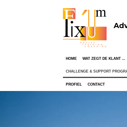
Ga
direct
naar
Adv
de
hoofdinhoud
HOME
WAT ZEGT DE KLANT ...
CHALLENGE & SUPPORT PROG
PROFIEL
CONTACT