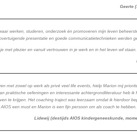
Geerte 
 waar werken, studeren, onderzoek én promoveren mijn leven beheersten,
Ook overtuigende presentatie en goede communicatietechnieken werden 
 met plezier en vanuit vertrouwen in je werk en in het leven wil staan.
en met zowel op werk als privé veel life events, hielp Marion mij priorit
van praktische oefeningen en interessante achtergrondliteratuur heb ik
ven te krijgen. Het coaching traject was leerzaam omdat ik hierdoor bep
 AIOS een must en Marion is een fijn persoon om als coach te hebben.
Lidewij (destijds AIOS kindergeneeskunde, mome