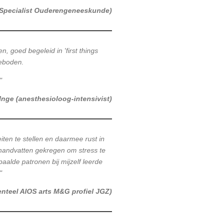
(Specialist Ouderengeneeskunde)
 goed begeleid in 'first things
geboden.
"
Inge (anesthesioloog-intensivist)
eiten te stellen en daarmee rust in
 handvatten gekregen om stress te
aalde patronen bij mijzelf leerde
"
nteel AIOS arts M&G profiel JGZ)