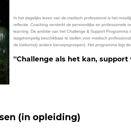
In het dagelijks leven van de medisch professional is het moeili
reflectie. Coaching versterkt de persoonlijke en professionele on
learning. De ambitie van het Challenge & Support Programma 
laagdrempelig beschikbaar te stellen voor medisch professionals
de toekomst) andere beroepsgroepen). Het programma legt de 
''Challenge als het kan, support 
sen (in opleiding)